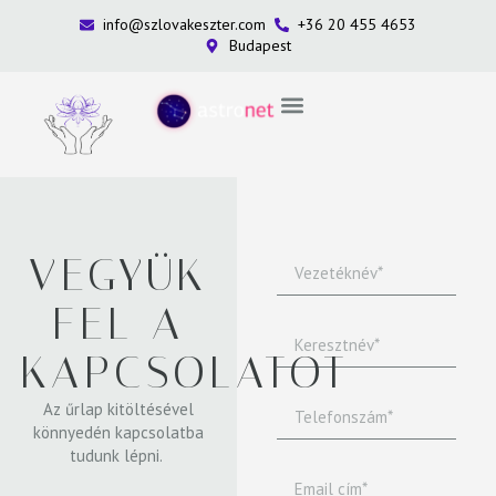
info@szlovakeszter.com
+36 20 455 4653
Budapest
VEGYÜK
FEL A
KAPCSOLATOT
Az űrlap kitöltésével
könnyedén kapcsolatba
tudunk lépni.