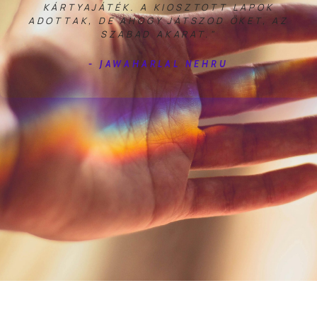
KÁRTYAJÁTÉK. A KIOSZTOTT LAPOK
ADOTTAK, DE AHOGY JÁTSZOD ŐKET, AZ
SZABAD AKARAT."
- JAWAHARLAL NEHRU