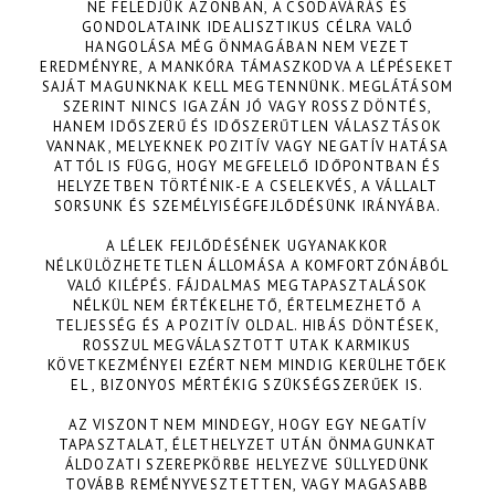
NE FELEDJÜK AZONBAN, A CSODAVÁRÁS ÉS
GONDOLATAINK IDEALISZTIKUS CÉLRA VALÓ
HANGOLÁSA MÉG ÖNMAGÁBAN NEM VEZET
EREDMÉNYRE, A MANKÓRA TÁMASZKODVA A LÉPÉSEKET
SAJÁT MAGUNKNAK KELL MEGTENNÜNK. MEGLÁTÁSOM
SZERINT NINCS IGAZÁN JÓ VAGY ROSSZ DÖNTÉS,
HANEM IDŐSZERŰ ÉS IDŐSZERŰTLEN VÁLASZTÁSOK
VANNAK, MELYEKNEK POZITÍV VAGY NEGATÍV HATÁSA
ATTÓL IS FÜGG, HOGY MEGFELELŐ IDŐPONTBAN ÉS
HELYZETBEN TÖRTÉNIK-E A CSELEKVÉS, A VÁLLALT
SORSUNK ÉS SZEMÉLYISÉGFEJLŐDÉSÜNK IRÁNYÁBA.
A LÉLEK FEJLŐDÉSÉNEK UGYANAKKOR
NÉLKÜLÖZHETETLEN ÁLLOMÁSA A KOMFORTZÓNÁBÓL
VALÓ KILÉPÉS. FÁJDALMAS MEGTAPASZTALÁSOK
NÉLKÜL NEM ÉRTÉKELHETŐ, ÉRTELMEZHETŐ A
TELJESSÉG ÉS A POZITÍV OLDAL. HIBÁS DÖNTÉSEK,
ROSSZUL MEGVÁLASZTOTT UTAK KARMIKUS
KÖVETKEZMÉNYEI EZÉRT NEM MINDIG KERÜLHETŐEK
EL , BIZONYOS MÉRTÉKIG SZÜKSÉGSZERŰEK IS.
AZ VISZONT NEM MINDEGY, HOGY EGY NEGATÍV
TAPASZTALAT, ÉLETHELYZET UTÁN ÖNMAGUNKAT
ÁLDOZATI SZEREPKÖRBE HELYEZVE SÜLLYEDÜNK
TOVÁBB REMÉNYVESZTETTEN, VAGY MAGASABB