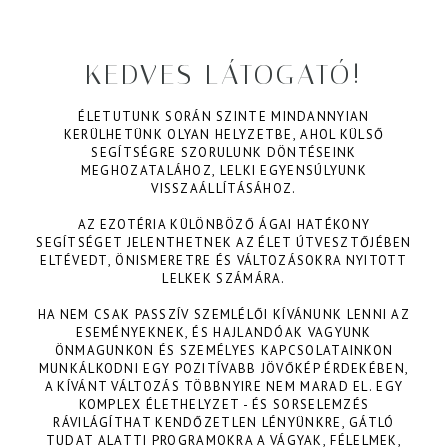
KEDVES LÁTOGATÓ!
ÉLETUTUNK SORÁN SZINTE MINDANNYIAN
KERÜLHETÜNK OLYAN HELYZETBE, AHOL KÜLSŐ
SEGÍTSÉGRE SZORULUNK DÖNTÉSEINK
MEGHOZATALÁHOZ, LELKI EGYENSÚLYUNK
VISSZAÁLLÍTÁSÁHOZ.
AZ EZOTÉRIA KÜLÖNBÖZŐ ÁGAI HATÉKONY
SEGÍTSÉGET JELENTHETNEK AZ ÉLET ÚTVESZTŐJÉBEN
ELTÉVEDT, ÖNISMERETRE ÉS VÁLTOZÁSOKRA NYITOTT
LELKEK SZÁMÁRA.
HA NEM CSAK PASSZÍV SZEMLÉLŐI KÍVÁNUNK LENNI AZ
ESEMÉNYEKNEK, ÉS HAJLANDÓAK VAGYUNK
ÖNMAGUNKON ÉS SZEMÉLYES KAPCSOLATAINKON
MUNKÁLKODNI EGY POZITÍVABB JÖVŐKÉP ÉRDEKÉBEN,
A KÍVÁNT VÁLTOZÁS TÖBBNYIRE NEM MARAD EL. EGY
KOMPLEX ÉLETHELYZET - ÉS SORSELEMZÉS
RÁVILÁGÍTHAT KENDŐZETLEN LÉNYÜNKRE, GÁTLÓ
TUDAT ALATTI PROGRAMOKRA A VÁGYAK, FÉLELMEK,