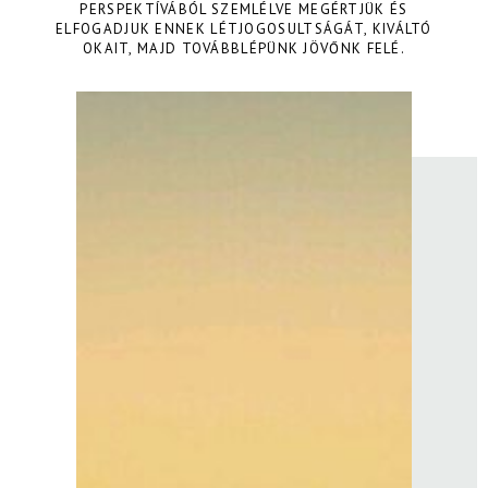
PERSPEKTÍVÁBÓL SZEMLÉLVE MEGÉRTJÜK ÉS
ELFOGADJUK ENNEK LÉTJOGOSULTSÁGÁT, KIVÁLTÓ
OKAIT, MAJD TOVÁBBLÉPÜNK JÖVŐNK FELÉ.