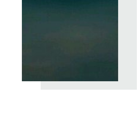
LELKI, SPIRITUÁLIS TANÁCSADÁS ⟶
SZLOVÁK ESZTER